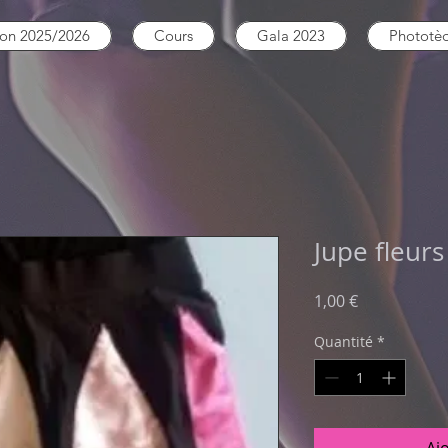
son 2025/2026
Cours
Gala 2023
Phototè
Jupe fleurs
Prix
1,00 €
Quantité
*