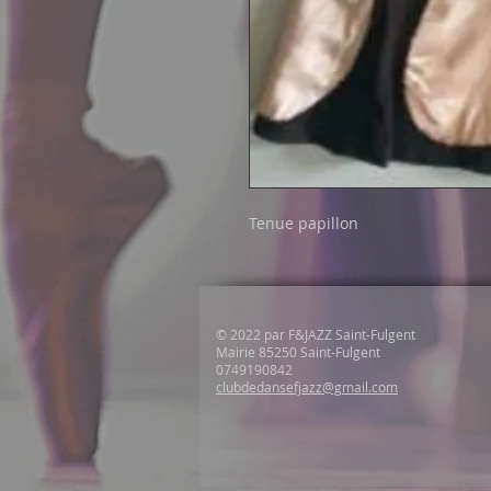
Tenue papillon
© 2022 par F&JAZZ Saint-Fulgent
Mairie 85250 Saint-Fulgent
0749190842
clubdedansefjazz@gmail.com