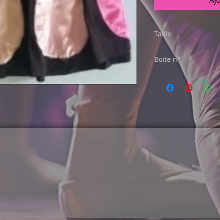
Aj
Taille
Ados
Boite n°
58