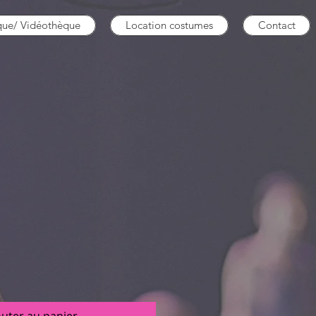
que/ Vidéothèque
Location costumes
Contact