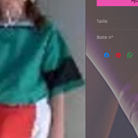
Aj
Taille
10/12 ans
Boite n°
9