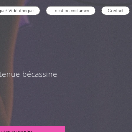
que/ Vidéothèque
Location costumes
Contact
 tenue bécassine