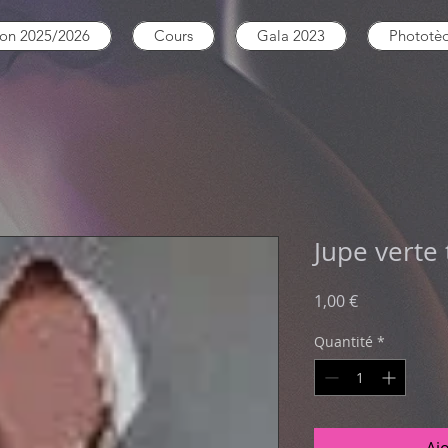
son 2025/2026
Cours
Gala 2023
Phototè
Jupe verte
Prix
1,00 €
Quantité
*