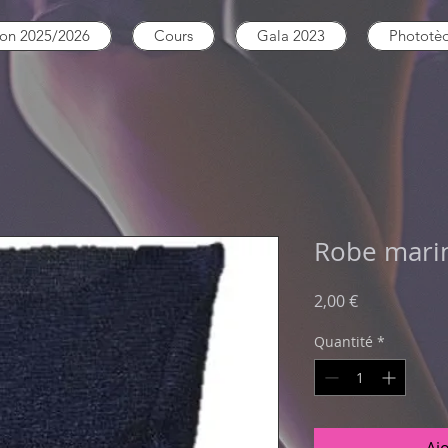
son 2025/2026
Cours
Gala 2023
Phototè
Robe mari
Prix
2,00 €
Quantité
*