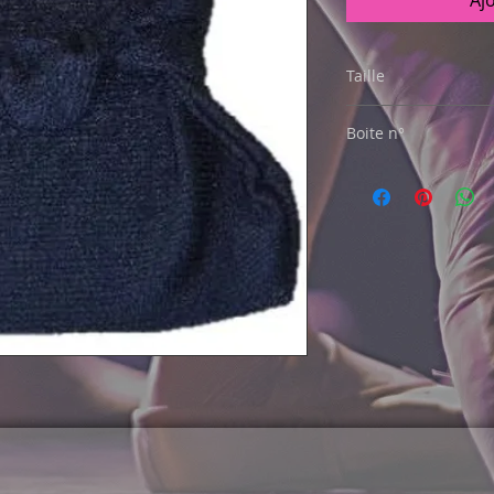
Aj
Taille
5 ans
Boite n°
17