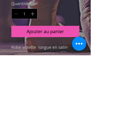
Quantité
*
Ajouter au panier
Robe violette longue en satin
Taille
Unique
Boite n°
34
© 2022 par F&JAZZ Saint-Fulgent
Mairie 85250 Saint-Fulgent
0749190842
clubdedansefjazz@gmail.com