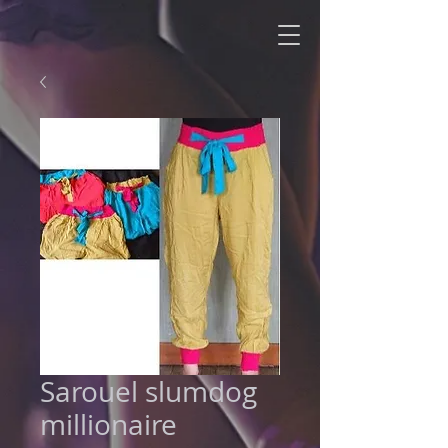
Sarouel slumdog
millionaire