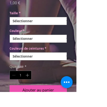
Prix
1,00 €
Taille
*
Couleur
*
Couleurs de ceintures
*
Quantité
*
Ajouter au panier
Couleur de sarouel au choix